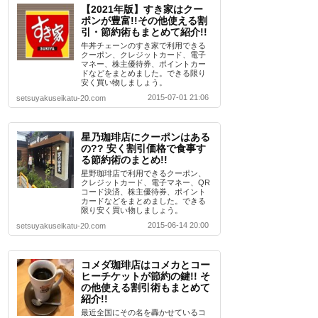
【2021年版】すき家はクー
ポンが豊富!!その他使える割
引・節約術もまとめて紹介!!
牛丼チェーンのすき家で利用できる
クーポン、クレジットカード、電子
マネー、株主優待券、ポイントカー
ドなどをまとめました。できる限り
安く買い物しましょう。
2015-07-01 21:06
setsuyakuseikatu-20.com
星乃珈琲店にクーポンはある
の?? 安く割引価格で食事す
る節約術のまとめ!!
星野珈琲店で利用できるクーポン、
クレジットカード、電子マネー、QR
コード決済、株主優待券、ポイント
カードなどをまとめました。できる
限り安く買い物しましょう。
2015-06-14 20:00
setsuyakuseikatu-20.com
コメダ珈琲店はコメカとコー
ヒーチケットが節約の鍵!! そ
の他使える割引術もまとめて
紹介!!
最近全国にその名を轟かせているコ