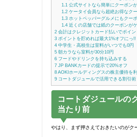
1.1
公式サイトなら簡単にクーポン
1.2
ケータイ会員なら超絶お得なクーポ
1.3
ホットペッパーグルメにもクーポン
1.4
近くの店舗では紙のクーポンが
2
会計はクレジットカード払いでポイント
3
ポイントを貯めれば最大1%オフにっ!!
4
中学生・高校生は室料がいつでも0円
5
朝カラなら室料が30分10円
6
フードやドリンクを持ち込みする
7
JP BANKカードの提示で20%オフ
8
AOKIホールディングスの株主優待を利用
9
コートダジュールで活用できる割引術
コートダジュールのク
当たり前
やはり、まず押さえておきたいのがク