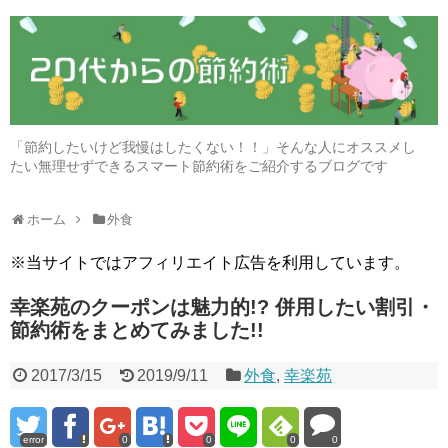
「節約したいけど我慢はしたくない！！」そんな人にオススメし
たい無理せずできるスマート節約術をご紹介するブログです
ホーム
外食
※当サイトではアフィリエイト広告を利用しています。
幸楽苑のクーポンは魅力的!? 併用したい割引・
節約術をまとめてみました!!
2017/3/15
2019/9/11
外食
,
幸楽苑
error
0
0
0
0