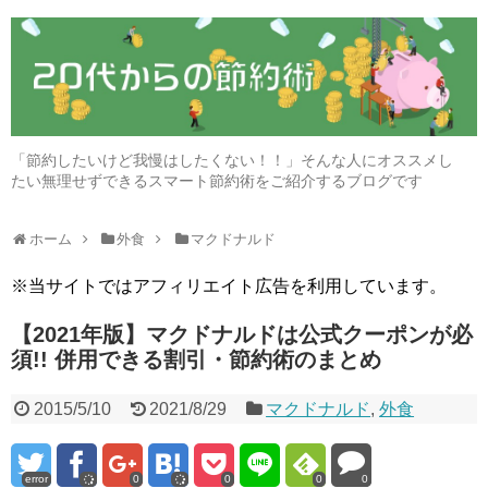
「節約したいけど我慢はしたくない！！」そんな人にオススメし
たい無理せずできるスマート節約術をご紹介するブログです
ホーム
外食
マクドナルド
※当サイトではアフィリエイト広告を利用しています。
【2021年版】マクドナルドは公式クーポンが必
須!! 併用できる割引・節約術のまとめ
2015/5/10
2021/8/29
マクドナルド
,
外食
error
0
0
0
0